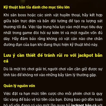
Kỹ thuật bắn tỉa dành cho mục tiêu lớn
Khi săn boss hoặc các sinh vật huyền thoại, hãy kết hợp
giữa bắn trực diện và bắn dội tường để tạo ra lượng sát
thương tối đa. Việc tập trung hỏa lực vào một mục tiêu duy
nhất trong game đòi hỏi sự kiên trì và một nguồn vốn đủ
dày. Hãy đảm bảo rằng không có vật cản nào che chắn
đường đạn của bạn khi đang thực hiện kỹ thuật khó này.
Lưu ý cần thiết để tránh rủi ro với jackpot bắn
cá
Dù là một trò chơi giải trí, người chơi vẫn cần giữ được sự
tỉnh táo để không rơi vào những bẫy tâm lý thường gặp.
Quản lý nguồn vốn
Việc đặt ra hạn mức tiền cược cho mỗi phiên chơi là quy
tắc vàng để bảo vệ túi tiền của bạn. Đừng bao giờ dồn toàn
bộ số vốn đang có vào một lần quay hũ
jackpot bắn cá
với