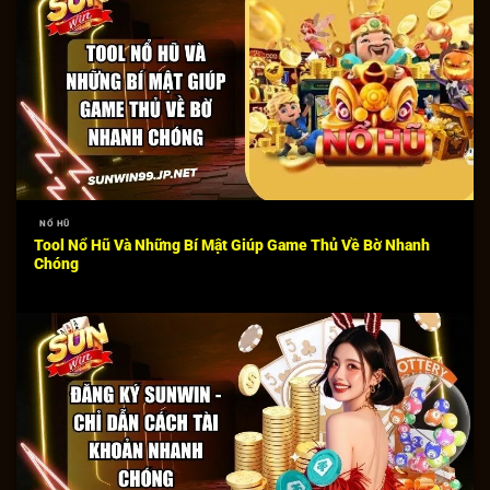
NỔ HŨ
Tool Nổ Hũ Và Những Bí Mật Giúp Game Thủ Về Bờ Nhanh
Chóng