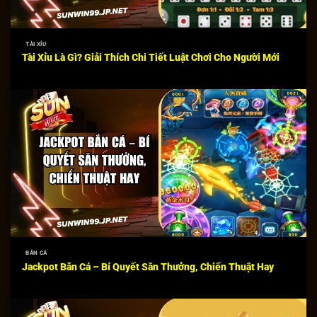
TÀI XỈU
Tài Xỉu Là Gì? Giải Thích Chi Tiết Luật Chơi Cho Người Mới
BẮN CÁ
Jackpot Bắn Cá – Bí Quyết Săn Thưởng, Chiến Thuật Hay