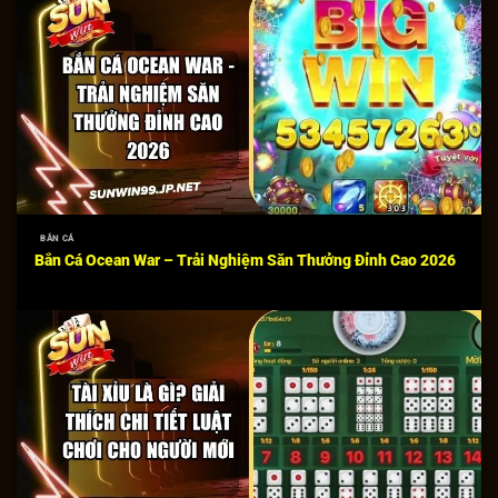
BẮN CÁ
Bắn Cá Ocean War – Trải Nghiệm Săn Thưởng Đỉnh Cao 2026