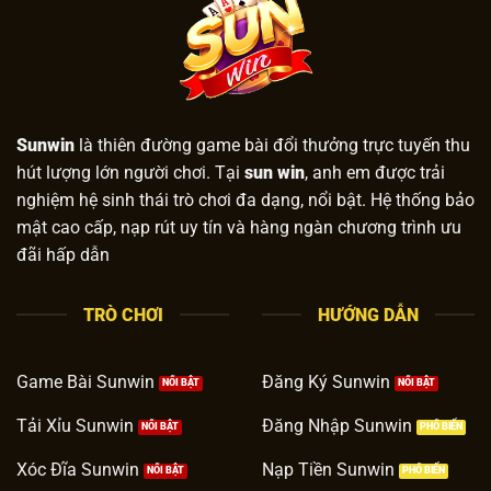
Sunwin
là thiên đường game bài đổi thưởng trực tuyến thu
hút lượng lớn người chơi. Tại
sun win
, anh em được trải
nghiệm hệ sinh thái trò chơi đa dạng, nổi bật. Hệ thống bảo
mật cao cấp, nạp rút uy tín và hàng ngàn chương trình ưu
đãi hấp dẫn
TRÒ CHƠI
HƯỚNG DẪN
Game Bài Sunwin
Đăng Ký Sunwin
Tải Xỉu Sunwin
Đăng Nhập Sunwin
Xóc Đĩa Sunwin
Nạp Tiền Sunwin