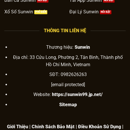
Bắn Cá Sunwin
Tải App Sunwin
Xổ Số Sunwin
Đại Lý Sunwin
THÔNG TIN LIÊN HỆ
Thương hiệu:
Sunwin
Địa chỉ: 33 Cửu Long, Phường 2, Tân Bình, Thành phố
Hồ Chí Minh, Vietnam
SĐT: 0982626263
[email protected]
Website:
https://sunwin99.jp.net/
Sitemap
Giới Thiệu
|
Chính Sách Bảo Mật
|
Điều Khoản Sử Dụng
|