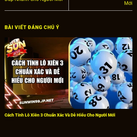
Mới
BÀI VIẾT ĐÁNG CHÚ Ý
Cách Tính Lô Xiên 3 Chuẩn Xác Và Dễ Hiểu Cho Người Mới