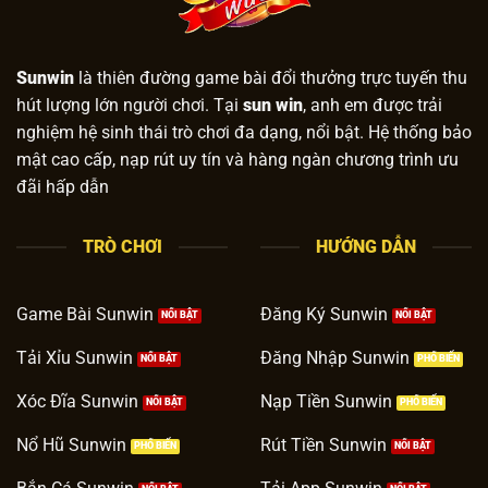
Sunwin
là thiên đường game bài đổi thưởng trực tuyến thu
hút lượng lớn người chơi. Tại
sun win
, anh em được trải
nghiệm hệ sinh thái trò chơi đa dạng, nổi bật. Hệ thống bảo
mật cao cấp, nạp rút uy tín và hàng ngàn chương trình ưu
đãi hấp dẫn
TRÒ CHƠI
HƯỚNG DẪN
Game Bài Sunwin
Đăng Ký Sunwin
Tải Xỉu Sunwin
Đăng Nhập Sunwin
Xóc Đĩa Sunwin
Nạp Tiền Sunwin
Nổ Hũ Sunwin
Rút Tiền Sunwin