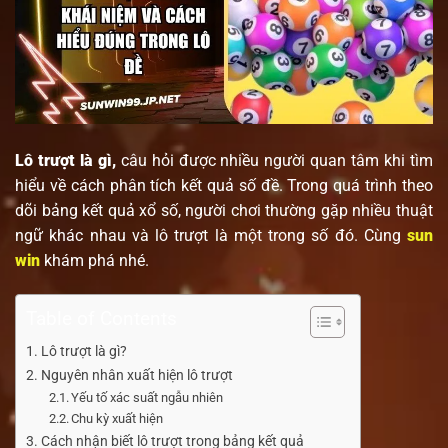
Lô trượt là gì,
câu hỏi được nhiều người quan tâm khi tìm
hiểu về cách phân tích kết quả số đề. Trong quá trình theo
dõi bảng kết quả xổ số, người chơi thường gặp nhiều thuật
ngữ khác nhau và lô trượt là một trong số đó. Cùng
sun
win
khám phá nhé.
Table of Contents
Lô trượt là gì?
Nguyên nhân xuất hiện lô trượt
Yếu tố xác suất ngẫu nhiên
Chu kỳ xuất hiện
Cách nhận biết lô trượt trong bảng kết quả