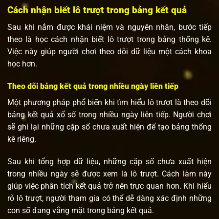
Cách nhận biết lô trượt trong bảng kết quả
Sau khi nắm được khái niệm và nguyên nhân, bước tiếp
theo là học cách nhận biết lô trượt trong bảng thống kê.
Việc này giúp người chơi theo dõi dữ liệu một cách khoa
học hơn.
Theo dõi bảng kết quả trong nhiều ngày liên tiếp
Một phương pháp phổ biến khi tìm hiểu lô trượt là theo dõi
bảng kết quả xổ số trong nhiều ngày liên tiếp. Người chơi
sẽ ghi lại những cặp số chưa xuất hiện để tạo bảng thống
kê riêng.
Sau khi tổng hợp dữ liệu, những cặp số chưa xuất hiện
trong nhiều ngày sẽ được xem là lô trượt. Cách làm này
giúp việc phân tích kết quả trở nên trực quan hơn. Khi hiểu
rõ lô trượt, người tham gia có thể dễ dàng xác định những
con số đang vắng mặt trong bảng kết quả.