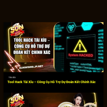
TÀI XỈU
Tool Hack Tài Xỉu – Công Cụ Hỗ Trợ Dự Đoán Kết Chính Xác