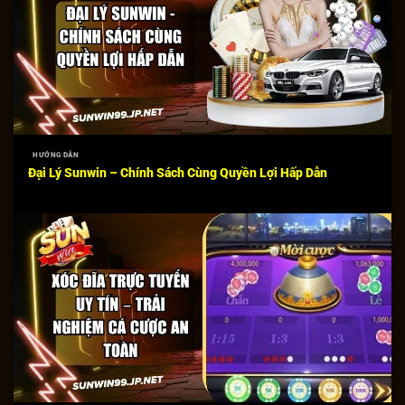
HƯỚNG DẪN
Đại Lý Sunwin – Chính Sách Cùng Quyền Lợi Hấp Dẫn