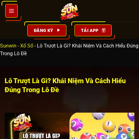
Bỏ
qua
nội
dung
ĐĂNG KÝ
TẢI APP
Sunwin
-
Xổ Số
-
Lô Trượt Là Gì? Khái Niệm Và Cách Hiểu Đúng
Trong Lô Đề
Lô Trượt Là Gì? Khái Niệm Và Cách Hiểu
Đúng Trong Lô Đề