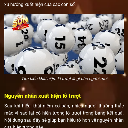
xu hướng xuất hiện của các con số.
Tìm hiểu khái niệm lô trượt là gì cho người mới
Nguyên nhân xuất hiện lô trượt
Sau khi hiểu khái niệm cơ bản, nhiều người thường thắc
mắc vì sao lại có hiện tượng lô trượt trong bảng kết quả.
Nội dung sau đây sẽ giúp bạn hiểu rõ hơn về nguyên nhân
của hiện tượng này.