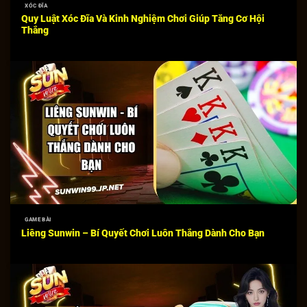
XÓC ĐĨA
Quy Luật Xóc Đĩa Và Kinh Nghiệm Chơi Giúp Tăng Cơ Hội
Thắng
GAME BÀI
Liêng Sunwin – Bí Quyết Chơi Luôn Thắng Dành Cho Bạn