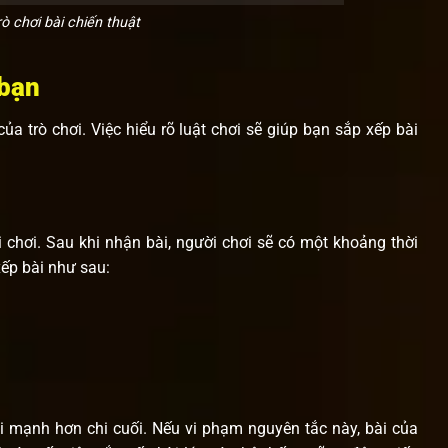
ò chơi bài chiến thuật
 bạn
a trò chơi. Việc hiểu rõ luật chơi sẽ giúp bạn sắp xếp bài
 chơi. Sau khi nhận bài, người chơi sẽ có một khoảng thời
xếp bài như sau:
i mạnh hơn chi cuối. Nếu vi phạm nguyên tắc này, bài của