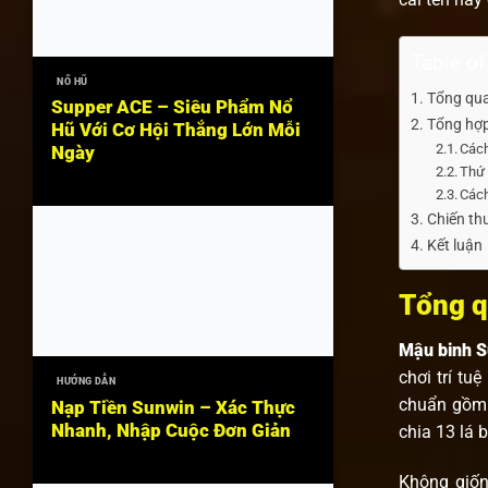
Table o
NỔ HŨ
Tổng qua
Supper ACE – Siêu Phẩm Nổ
Tổng hợp
Hũ Với Cơ Hội Thắng Lớn Mỗi
Cách
Ngày
Thứ 
Cách
Chiến th
Kết luận
Tổng q
Mậu binh 
chơi trí tu
HƯỚNG DẪN
chuẩn gồm 
Nạp Tiền Sunwin – Xác Thực
Nhanh, Nhập Cuộc Đơn Giản
chia 13 lá 
Không giốn