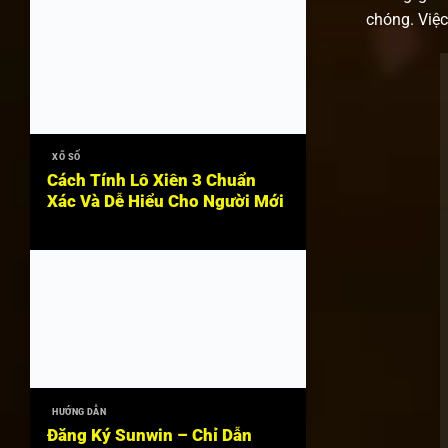
chóng. Việc
XỔ SỐ
Cách Tính Lô Xiên 3 Chuẩn
Xác Và Dễ Hiểu Cho Người Mới
HƯỚNG DẪN
Đăng Ký Sunwin – Chỉ Dẫn