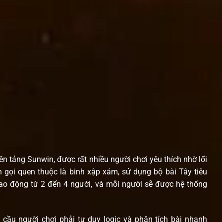
nền tảng Sunwin, được rất nhiều người chơi yêu thích nhờ lối
ên gọi quen thuộc là binh xập xám, sử dụng bộ bài Tây tiêu
ao động từ 2 đến 4 người, và mỗi người sẽ được hệ thống
ầu người chơi phải tư duy logic và phân tích bài nhanh