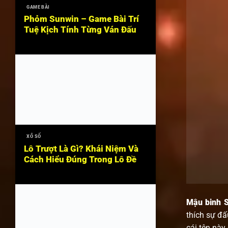
GAME BÀI
Phỏm Sunwin – Game Bài Trí
Tuệ Kịch Tính Từng Ván Đấu
XỔ SỐ
Lô Trượt Là Gì? Khái Niệm Và
Cách Hiểu Đúng Trong Lô Đề
Mậu binh 
thích sự đấ
cái tên này