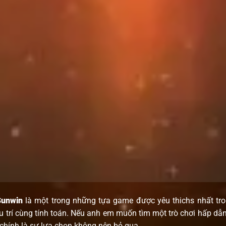
Sunwin
là một trong những tựa game được yêu thichs nhất tro
u trí cùng tính toán. Nếu anh em muốn tìm một trò chơi hấp dẫn
 chính là sự lựa chọn không nên bỏ qua.