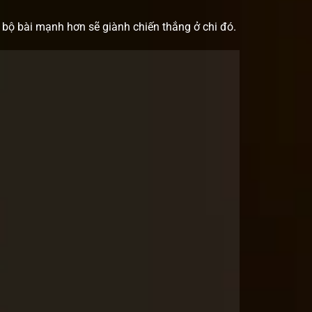
u bộ bài mạnh hơn sẽ giành chiến thắng ở chi đó.