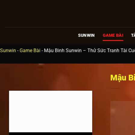
Bỏ
qua
nội
dung
SUNWIN
GAME BÀI
T
Sunwin
-
Game Bài
-
Mậu Binh Sunwin – Thử Sức Tranh Tài Cu
Mậu Bi