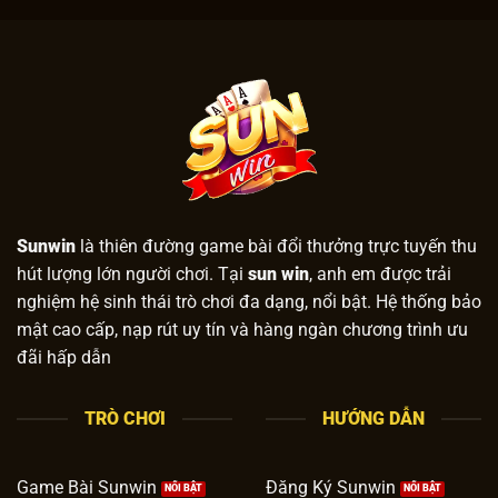
Sunwin
là thiên đường game bài đổi thưởng trực tuyến thu
hút lượng lớn người chơi. Tại
sun win
, anh em được trải
nghiệm hệ sinh thái trò chơi đa dạng, nổi bật. Hệ thống bảo
mật cao cấp, nạp rút uy tín và hàng ngàn chương trình ưu
đãi hấp dẫn
TRÒ CHƠI
HƯỚNG DẪN
Game Bài Sunwin
Đăng Ký Sunwin