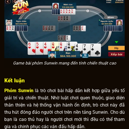
Game bài phỏm Sunwin mang đến tính chiến thuật cao
Kết luận
Phỏm Sunwin
là trò chơi bài hấp dẫn kết hợp giữa yếu tố
giải trí và chiến thuật. Nhờ luật chơi quen thuộc, giao diện
thân thiện và hệ thống vận hành ổn định, trò chơi này đã
thu hút đông đảo người chơi trên nền tảng Sunwin. Cho dù
bạn là cao thủ hay là người chơi mới thì đều có thể tham
gia và chinh phục các ván đấu hấp dẫn.