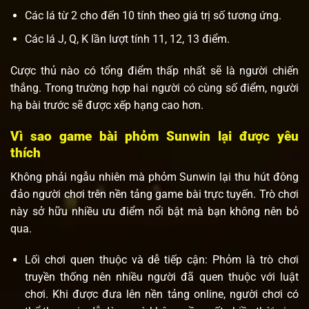
Các lá từ 2 cho đến 10 tính theo giá trị số tương ứng.
Các lá J, Q, K lần lượt tính 11, 12, 13 điểm.
Cược thủ nào có tổng điểm thấp nhất sẽ là người chiến
thắng. Trong trường hợp hai người có cùng số điểm, người
hạ bài trước sẽ được xếp hạng cao hơn.
Vì sao game bài phỏm Sunwin lại được yêu
thích
Không phải ngẫu nhiên mà phỏm Sunwin lại thu hút đông
đảo người chơi trên nền tảng game bài trực tuyến. Trò chơi
này sở hữu nhiều ưu điểm nổi bật mà bạn không nên bỏ
qua.
Lối chơi quen thuộc và dễ tiếp cận: Phỏm là trò chơi
truyền thống nên nhiều người đã quen thuộc với luật
chơi. Khi được đưa lên nền tảng online, người chơi có