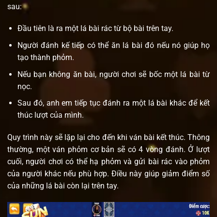
sau:
Đầu tiên là ra một lá bài rác từ bộ bài trên tay.
Người đánh kế tiếp có thể ăn lá bài đó nếu nó giúp họ
tạo thành phỏm.
Nếu bạn không ăn bài, người chơi sẽ bốc một lá bài từ
nọc.
Sau đó, anh em tiếp tục đánh ra một lá bài khác để kết
thúc lượt của mình.
Quy trình này sẽ lặp lại cho đến khi ván bài kết thúc. Thông
thường, một ván phỏm cơ bản sẽ có 4 vòng đánh. Ở lượt
cuối, người chơi có thể hạ phỏm và gửi bài rác vào phỏm
của người khác nếu phù hợp. Điều này giúp giảm điểm số
của những lá bài còn lại trên tay.