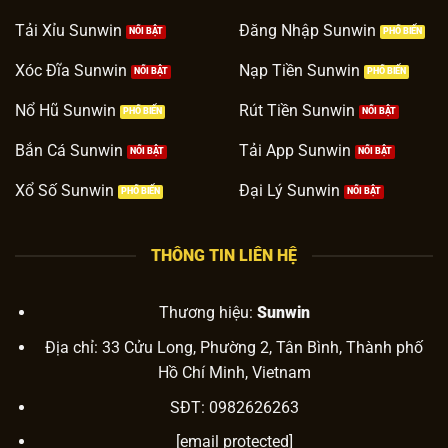
Tải Xỉu Sunwin
Đăng Nhập Sunwin
Xóc Đĩa Sunwin
Nạp Tiền Sunwin
Nổ Hũ Sunwin
Rút Tiền Sunwin
Bắn Cá Sunwin
Tải App Sunwin
Xổ Số Sunwin
Đại Lý Sunwin
THÔNG TIN LIÊN HỆ
Thương hiệu:
Sunwin
Địa chỉ: 33 Cửu Long, Phường 2, Tân Bình, Thành phố
Hồ Chí Minh, Vietnam
SĐT: 0982626263
[email protected]