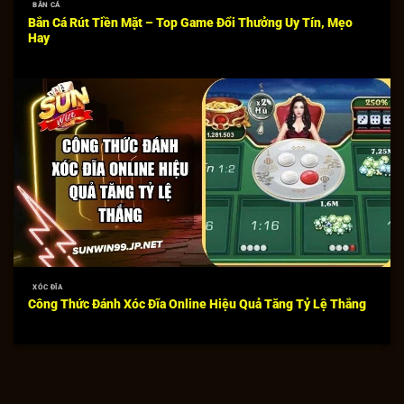
BẮN CÁ
Bắn Cá Rút Tiền Mặt – Top Game Đổi Thưởng Uy Tín, Mẹo
Hay
XÓC ĐĨA
Công Thức Đánh Xóc Đĩa Online Hiệu Quả Tăng Tỷ Lệ Thắng